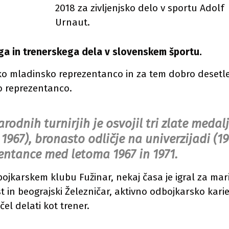
ga in trenerskega dela v slovenskem športu.
sko mladinsko reprezentanco in za tem dobro desetle
ko reprezentanco.
dnih turnirjih je osvojil tri zlate medal
1967), bronasto odličje na univerzijadi (19
entance med letoma 1967 in 1971.
bojkarskem klubu Fužinar, nekaj časa je igral za mar
t in beograjski Železničar, aktivno odbojkarsko kari
čel delati kot trener.