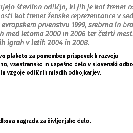
jo številna odličja, ki jih je kot trener o
asti kot trener ženske reprezentance v sed
a evropskem prvenstvu 1999, srebrna in br
h med letoma 2000 in 2006 ter četrti mest
h igrah v letih 2004 in 2008.
kovo plaketo za pomemben prispevek k razvoju
tno, vsestransko in uspešno delo v slovenski odboj
in vzgoje odličnih mladih odbojkarjev.
dkova nagrada za življenjsko delo.