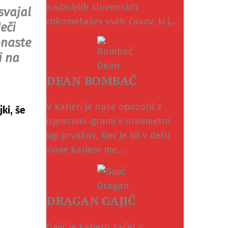
najboljših slovenskih
svajal
rokometašev vseh časov, ki j...
eči
onaste
i na
DEAN BOMBAČ
V karieri je nase opozoril z
ki, še
izjemnimi igrami v rokometni
ligi prvakov, kjer je bil v delu
svoje kariere me...
DRAGAN GAJIĆ
Gajić je kariero začel v