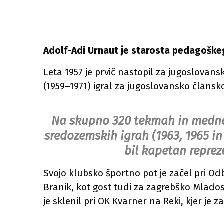
Adolf-Adi Urnaut je starosta pedagoške
Leta 1957 je prvič nastopil za jugoslovan
(1959–1971) igral za jugoslovansko člans
Na skupno 320 tekmah in mednaro
sredozemskih igrah (1963, 1965 in 
bil kapetan reprez
Svojo klubsko športno pot je začel pri Od
Branik, kot gost tudi za zagrebško Mlados
je sklenil pri OK Kvarner na Reki, kjer je za