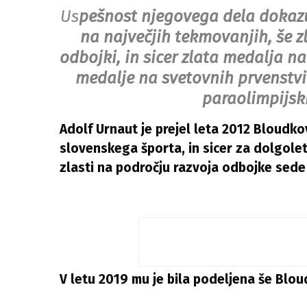
Us
pešnost njegovega dela dokazuje
na največjih tekmovanjih, še zl
odbojki, in sicer zlata medalja n
medalje na svetovnih prvenstvi
paraolimpijski
Adolf Urnaut je prejel leta 2012 Bloud
slovenskega športa, in sicer za dolgole
zlasti na področju razvoja odbojke sede 
V letu 2019 mu je bila podeljena še Blou