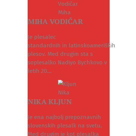
MIHA VODIČAR
Je plesalec
standardnih in latinskoameriških
plesov. Med drugim sta s
soplesalko Nadiyo Bychkovo v
letih 20...
NIKA KLJUN
Je ena najbolj prepoznavnih
slovenskih plesalk na svetu.
Med drugim je kot plesalka