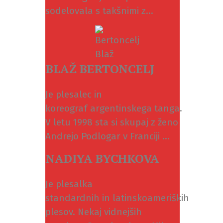
sodelovala s takšnimi z...
BLAŽ BERTONCELJ
Je plesalec in
koreograf argentinskega tanga.
V letu 1998 sta si skupaj z ženo
Andrejo Podlogar v Franciji ...
NADIYA BYCHKOVA
Je plesalka
standardnih in latinskoameriških
plesov. Nekaj vidnejših