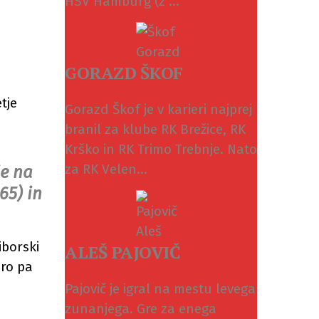
HSV Hamburg (z ...
GORAZD ŠKOF
tje
Gorazd Škof je v karieri najprej
branil za klube RK Brežice, RK
Krško in RK Trimo Trebnje. Nato
za RK Velen...
je na
65) in
iborski
ALEŠ PAJOVIČ
ero pa
Pajovič je igral na mestu levega
zunanjega. Gre za enega