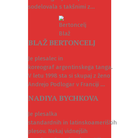
sodelovala s takšnimi z...
BLAŽ BERTONCELJ
Je plesalec in
koreograf argentinskega tanga.
V letu 1998 sta si skupaj z ženo
Andrejo Podlogar v Franciji ...
NADIYA BYCHKOVA
Je plesalka
standardnih in latinskoameriških
plesov. Nekaj vidnejših