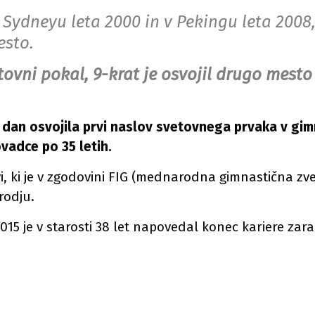
 Sydneyu leta 2000 in v Pekingu leta 2008,
esto.
vni pokal, 9-krat je osvojil drugo mesto 
 dan osvojila prvi naslov svetovnega prvaka v gim
vadce po 35 letih.
vi, ki je v zgodovini FIG (mednarodna gimnastična zv
rodju.
2015 je v starosti 38 let napovedal konec kariere zara