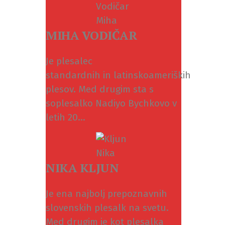
MIHA VODIČAR
Je plesalec
standardnih in latinskoameriških
plesov. Med drugim sta s
soplesalko Nadiyo Bychkovo v
letih 20...
NIKA KLJUN
Je ena najbolj prepoznavnih
slovenskih plesalk na svetu.
Med drugim je kot plesalka