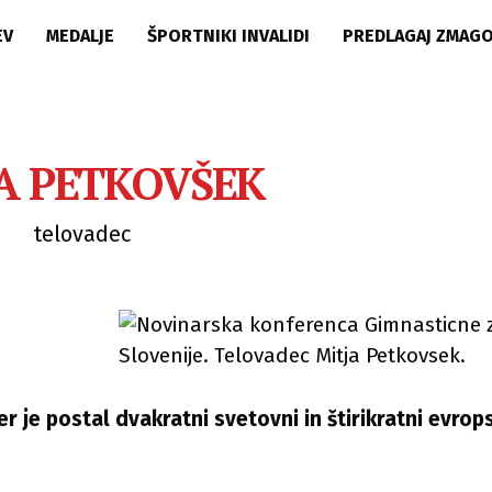
EV
MEDALJE
ŠPORTNIKI INVALIDI
PREDLAGAJ ZMAG
A PETKOVŠEK
telovadec
er je postal dvakratni svetovni in štirikratni evrop