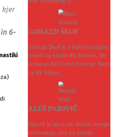
HSV Hamburg (z ...
 kjer
GORAZD ŠKOF
in 6-
Gorazd Škof je v karieri najprej
nastiki
branil za klube RK Brežice, RK
Krško in RK Trimo Trebnje. Nato
za RK Velen...
eza)
di
ALEŠ PAJOVIČ
Pajovič je igral na mestu levega
zunanjega. Gre za enega