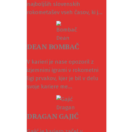
najboljših slovenskih
rokometašev vseh časov, ki j...
DEAN BOMBAČ
V karieri je nase opozoril z
izjemnimi igrami v rokometni
ligi prvakov, kjer je bil v delu
svoje kariere me...
DRAGAN GAJIĆ
Gajić je kariero začel v