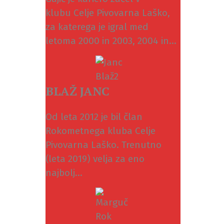
klubu Celje Pivovarna Laško,
za katerega je igral med
letoma 2000 in 2003, 2004 in...
BLAŽ JANC
Od leta 2012 je bil član
Rokometnega kluba Celje
Pivovarna Laško. Trenutno
(leta 2019) velja za eno
najbolj...