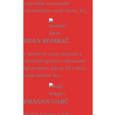
najboljših slovenskih
rokometašev vseh časov, ki j...
DEAN BOMBAČ
V karieri je nase opozoril z
izjemnimi igrami v rokometni
ligi prvakov, kjer je bil v delu
svoje kariere me...
DRAGAN GAJIĆ
Gajić je kariero začel v