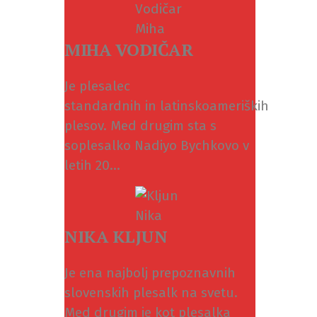
MIHA VODIČAR
Je plesalec
standardnih in latinskoameriških
plesov. Med drugim sta s
soplesalko Nadiyo Bychkovo v
letih 20...
NIKA KLJUN
Je ena najbolj prepoznavnih
slovenskih plesalk na svetu.
Med drugim je kot plesalka