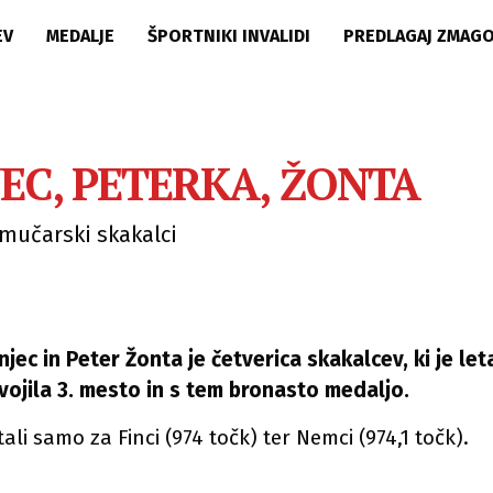
EV
MEDALJE
ŠPORTNIKI INVALIDI
PREDLAGAJ ZMAG
EC, PETERKA, ŽONTA
mučarski skakalci
jec in Peter Žonta je četverica skakalcev, ki je le
svojila 3. mesto in s tem bronasto medaljo.
ali samo za Finci (974 točk) ter Nemci (974,1 točk).