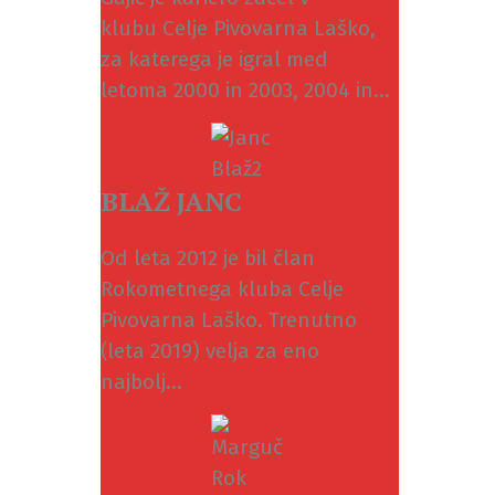
klubu Celje Pivovarna Laško,
za katerega je igral med
letoma 2000 in 2003, 2004 in...
BLAŽ JANC
Od leta 2012 je bil član
Rokometnega kluba Celje
Pivovarna Laško. Trenutno
(leta 2019) velja za eno
najbolj...