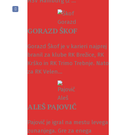
HSV Hamburg (z ...
GORAZD ŠKOF
Gorazd Škof je v karieri najprej
branil za klube RK Brežice, RK
Krško in RK Trimo Trebnje. Nato
za RK Velen...
ALEŠ PAJOVIČ
Pajovič je igral na mestu levega
zunanjega. Gre za enega