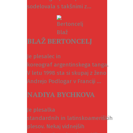
sodelovala s takšnimi z...
BLAŽ BERTONCELJ
Je plesalec in
koreograf argentinskega tanga.
V letu 1998 sta si skupaj z ženo
Andrejo Podlogar v Franciji ...
NADIYA BYCHKOVA
Je plesalka
standardnih in latinskoameriških
plesov. Nekaj vidnejših